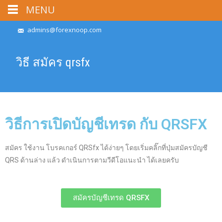
MENU
admins@forexnoop.com
วิธี สมัคร qrsfx
วิธีการเปิดบัญชีเทรด กับ QRSFX
สมัคร ใช้งาน โบรคเกอร์ QRSfx ได้ง่ายๆ โดยเริ่มคลิ๊กที่ปุ่มสมัครบัญชี
QRS ด้านล่าง แล้ว ดำเนินการตามวีดีโอแนะนำ ได้เลยครับ
สมัครบัญชีเทรด QRSFX