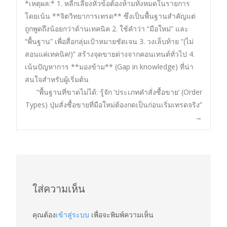
*เหตุผล:* 1. หลีกเลี่ยงหัวข้อต้องห้ามทั้งหมดในรายการ
navigation
โดยเน้น **จิตวิทยาการเทรด** ซึ่งเป็นพื้นฐานสำคัญแต่
ถูกพูดถึงน้อยกว่าด้านเทคนิค 2. ใช้คำว่า “มือใหม่” และ
“พื้นฐาน” เพื่อสื่อกลุ่มเป้าหมายชัดเจน 3. วงเล็บท้าย “(ไม่
สอนแค่เทคนิค!)” สร้างจุดขายต่างจากคอนเทนต์ทั่วไป 4.
เน้นปัญหาการ **มองข้าม** (Gap in knowledge) ที่น่า
สนใจสำหรับผู้เริ่มต้น
“พื้นฐานที่ขาดไม่ได้: รู้จัก ‘ประเภทคำสั่งซื้อขาย’ (Order
Types) ปุ่มสั่งซื้อขายที่มือใหม่ต้องกดเป็นก่อนเริ่มเทรดจริง”
→
ใส่ความเห็น
คุณต้อง
เข้าสู่ระบบ
เพื่อจะพิมพ์ความเห็น