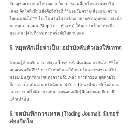
สัญญาณเทรดแค่ไหน ตลาดก็สามารถเคลื่อนไหวสวนทางได้
เสมอ จิตใจที่เข้มแข็งคือจิตใจที่ **ยอมรับความเสี่ยงและความ
ไม่แน่นอนได้** โดยไม่หวั่นไหวหรือพยายามควบคุมทุกอย่าง เมื่อ
ขาดทุนตามแผน (Stop Loss ทำงาน) ให้มองว่าเป็นส่วนหนึ่ง
ของเกม มุ่งไปที่การเทรดครั้งต่อไปตามแผน
5. หยุดพักเมื่อจำเป็น: อย่าบังคับตัวเองให้เทรด
ถ้าคุณรู้สึกเครียด วิตกกังวล โกรธ หรือตื่นเต้นมากเกินไป **ให้
หยุดเทรดทันที!** การบังคับตัวเองให้เทรดในสภาพอารมณ์ไม่
พร้อมเป็นสูตรสำเร็จแห่งความล้มเหลว การพักผ่อน สูดหายใจ
ลึกๆ ออกไปเดินเล่น หรือนั่งสมาธิสัก 5-10 นาที ช่วยรีเซ็ตสมอง
และอารมณ์ได้ดีมาก กลับมาเทรดต่อเมื่อรู้สึกสงบและมีสมาธิ
แล้วเท่านั้น
6. จดบันทึกการเทรด (Trading Journal): มิเรอร์
ส่องจิตใจ