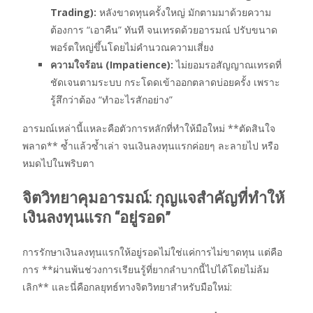
Trading):
หลังขาดทุนครั้งใหญ่ มักตามมาด้วยความ
ต้องการ “เอาคืน” ทันที จนเทรดด้วยอารมณ์ ปรับขนาด
พอร์ตใหญ่ขึ้นโดยไม่คำนวณความเสี่ยง
ความใจร้อน (Impatience):
ไม่ยอมรอสัญญาณเทรดที่
ชัดเจนตามระบบ กระโดดเข้าออกตลาดบ่อยครั้ง เพราะ
รู้สึกว่าต้อง “ทำอะไรสักอย่าง”
อารมณ์เหล่านี้แหละคือตัวการหลักที่ทำให้มือใหม่ **ตัดสินใจ
พลาด** ซ้ำแล้วซ้ำเล่า จนเงินลงทุนแรกค่อยๆ ละลายไป หรือ
หมดไปในพริบตา
จิตวิทยาคุมอารมณ์: กุญแจสำคัญที่ทำให้
เงินลงทุนแรก “อยู่รอด”
การรักษาเงินลงทุนแรกให้อยู่รอดไม่ใช่แค่การไม่ขาดทุน แต่คือ
การ **ผ่านพ้นช่วงการเรียนรู้ที่ยากลำบากนี้ไปได้โดยไม่ล้ม
เลิก** และนี่คือกลยุทธ์ทางจิตวิทยาสำหรับมือใหม่: