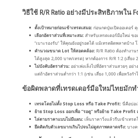
วิธีใช้ R/R Ratio อย่างมีประสิทธิภาพใน F
ตั้งเป้าหมายก่อนเข้าเทรดเสมอ:
ก่อนกดปุ่มเปิดออเดอร์ 
เลือกอัตราส่วนที่เหมาะสม:
สำหรับเทรดเดอร์มือใหม่ ขอแน
“เบาะรองรับ” ให้คุณยังอยู่รอดได้ แม้เทรดผิดพลาดบ้าง โดย
คำนวณขนาด Lot ให้สอดคล้อง:
R/R Ratio ต้องทำงานร
ได้สูงสุด 2,000 บาท/เทรด) หากต้องการ R/R 1:2 (เสี่ยง
ไม่บังคับอัตราส่วน:
อย่าเพ่งเล็งไปที่อัตราส่วนสวยๆ อย่
แต่ถ้าอัตราส่วนต่ำกว่า 1:1 (เช่น เสี่ยง 1,000 เพื่อหวั
ข้อผิดพลาดที่เทรดเดอร์มือใหม่ไทยมักทำเ
เทรดโดยไม่ตั้ง Stop Loss หรือ Take Profit:
นี่คือบ่
ย้าย Stop Loss ออกเพื่อ “รอดู” หรือย้าย Take Profit 
ไล่ตามราคาแบบไม่มีแผน:
เห็นราคาวิ่งแล้วรีบเข้าเทรด
ยึดติดกับตัวเลขมากเกินไปจนไม่ดูสภาพตลาดจริง:
บางครั