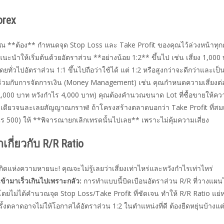
orex
คุณ **ต้อง** กำหนดจุด Stop Loss และ Take Profit ของคุณไว้ล่วงหน้าทุกค
ะนำให้เริ่มต้นด้วยอัตราส่วน **อย่างน้อย 1:2** ขึ้นไป เช่น เสี่ยง 1,000
ทั่วไปอัตราส่วน 1:1 ขึ้นไปถือว่าใช้ได้ แต่ 1:2 หรือสูงกว่าจะดีกว่าและเป็น
่วมกับการจัดการเงิน (Money Management) เช่น คุณกำหนดความเสี่ยงต่อเ
 2,000 บาท หวังกำไร 4,000 บาท) คุณต้องคำนวณขนาด Lot ที่ซื้อขายให้ความเ
างเดียวจนละเลยสัญญาณกราฟ! ถ้าโครงสร้างตลาดบอกว่า Take Profit ที่สมเห
งกำไร 500) ให้ **พิจารณายกเลิกเทรดนั้นไปเลย** เพราะไม่คุ้มความเสี่ยง
กี่ยวกับ R/R Ratio
อเกิดแห่งความหายนะ! คุณจะไม่รู้เลยว่าเสี่ยงเท่าไหร่และหวังกำไรเท่าไหร่
เข้ามาเร็วเกินไปเพราะกลัว:
การทำแบบนี้บิดเบือนอัตราส่วน R/R ที่วางแผน
โดยไม่ได้คำนวณจุด Stop Loss/Take Profit ที่ชัดเจน ทำให้ R/R Ratio แย่ห
้งตลาดอาจไม่ให้โอกาสได้อัตราส่วน 1:2 ในตำแหน่งที่ดี ต้องยืดหยุ่นบ้างแต่