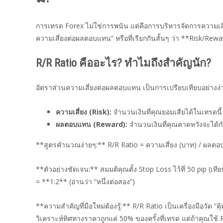
การเทรด Forex ไม่ใช่การพนัน แต่คือการบริหารจัดการความเสี
ความเสี่ยงต่อผลตอบแทน” หรือที่เรียกกันสั้นๆ ว่า **Risk/Rewar
R/R Ratio คืออะไร? ทำไมถึงสำคัญนัก?
อัตราส่วนความเสี่ยงต่อผลตอบแทน เป็นการเปรียบเทียบอย่างง่
ความเสี่ยง (Risk):
จำนวนเงินที่คุณยอมเสียได้ในเทรดนี
ผลตอบแทน (Reward):
จำนวนเงินที่คุณคาดหวังจะได้ก
**สูตรคำนวณง่ายๆ:** R/R Ratio = ความเสี่ยง (บาท) / ผลต
**ตัวอย่างชัดเจน:** สมมติคุณตั้ง Stop Loss ไว้ที่ 50 pip (เท
= **1:2** (อ่านว่า “หนึ่งต่อสอง”)
**ความสำคัญที่มือใหม่ต้องรู้:** R/R Ratio เป็นเครื่องมือวัด “ค
วิเคราะห์ทิศทางราคาถูกแค่ 50% ของครั้งที่เทรด แต่ถ้าคุณใช้ 