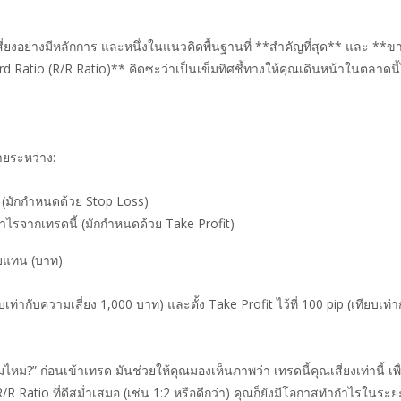
่ยงอย่างมีหลักการ และหนึ่งในแนวคิดพื้นฐานที่ **สำคัญที่สุด** และ **ข
d Ratio (R/R Ratio)** คิดซะว่าเป็นเข็มทิศชี้ทางให้คุณเดินหน้าในตลาดนี้ไ
ายระหว่าง:
้ (มักกำหนดด้วย Stop Loss)
ำไรจากเทรดนี้ (มักกำหนดด้วย Take Profit)
อบแทน (บาท)
ียบเท่ากับความเสี่ยง 1,000 บาท) และตั้ง Take Profit ไว้ที่ 100 pip (เทียบ
ุ้มไหม?” ก่อนเข้าเทรด มันช่วยให้คุณมองเห็นภาพว่า เทรดนี้คุณเสี่ยงเท่านี้ เพ
R/R Ratio ที่ดีสม่ำเสมอ (เช่น 1:2 หรือดีกว่า) คุณก็ยังมีโอกาสทำกำไรในระย