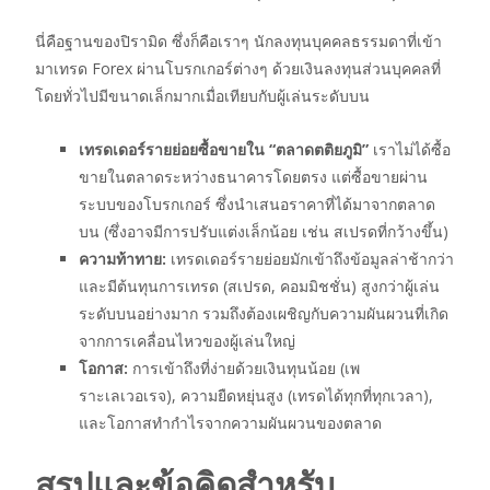
นี่คือฐานของปิรามิด ซึ่งก็คือเราๆ นักลงทุนบุคคลธรรมดาที่เข้า
มาเทรด Forex ผ่านโบรกเกอร์ต่างๆ ด้วยเงินลงทุนส่วนบุคคลที่
โดยทั่วไปมีขนาดเล็กมากเมื่อเทียบกับผู้เล่นระดับบน
เทรดเดอร์รายย่อยซื้อขายใน “ตลาดตติยภูมิ”
เราไม่ได้ซื้อ
ขายในตลาดระหว่างธนาคารโดยตรง แต่ซื้อขายผ่าน
ระบบของโบรกเกอร์ ซึ่งนำเสนอราคาที่ได้มาจากตลาด
บน (ซึ่งอาจมีการปรับแต่งเล็กน้อย เช่น สเปรดที่กว้างขึ้น)
ความท้าทาย:
เทรดเดอร์รายย่อยมักเข้าถึงข้อมูลล่าช้ากว่า
และมีต้นทุนการเทรด (สเปรด, คอมมิชชั่น) สูงกว่าผู้เล่น
ระดับบนอย่างมาก รวมถึงต้องเผชิญกับความผันผวนที่เกิด
จากการเคลื่อนไหวของผู้เล่นใหญ่
โอกาส:
การเข้าถึงที่ง่ายด้วยเงินทุนน้อย (เพ
ราะเลเวอเรจ), ความยืดหยุ่นสูง (เทรดได้ทุกที่ทุกเวลา),
และโอกาสทำกำไรจากความผันผวนของตลาด
สรุปและข้อคิดสำหรับ