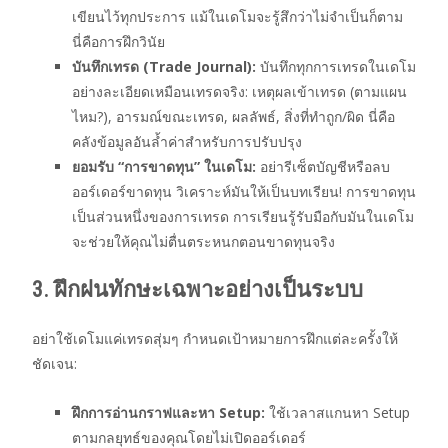
เขียนไว้ทุกประการ แม้ในเดโมจะรู้สึกว่าไม่จำเป็นก็ตาม
นี่คือการฝึกวินัย
บันทึกเทรด (Trade Journal):
บันทึกทุกการเทรดในเดโม
อย่างละเอียดเหมือนเทรดจริง: เหตุผลเข้าเทรด (ตามแผน
ไหม?), อารมณ์ขณะเทรด, ผลลัพธ์, สิ่งที่ทำถูก/ผิด นี่คือ
คลังข้อมูลอันล้ำค่าสำหรับการปรับปรุง
ยอมรับ “การขาดทุน” ในเดโม:
อย่ารีเซ็ตบัญชีหรือลบ
ออร์เดอร์ขาดทุน วิเคราะห์มันให้เป็นบทเรียน! การขาดทุน
เป็นส่วนหนึ่งของการเทรด การเรียนรู้รับมือกับมันในเดโม
จะช่วยให้คุณไม่ตื่นตระหนกตอนขาดทุนจริง
3. ฝึกฝนทักษะเฉพาะอย่างเป็นระบบ
อย่าใช้เดโมแค่เทรดสุ่มๆ กำหนดเป้าหมายการฝึกแต่ละครั้งให้
ชัดเจน:
ฝึกการอ่านกราฟและหา Setup:
ใช้เวลาสแกนหา Setup
ตามกลยุทธ์ของคุณโดยไม่เปิดออร์เดอร์