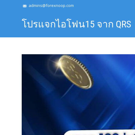
admins@forexnoop.com
โปรแจกไอโฟน15 จาก QRS