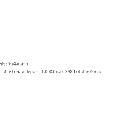
นช่วงวันดังกล่าว
Lot สำหรับยอด deposit 1,000$ และ 398 Lot สำหรับยอด