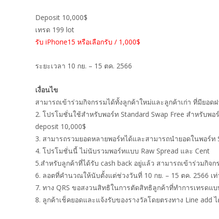
Deposit 10,000$
เทรด 199 lot
รับ iPhone15 หรือเลือกรับ / 1,000$
ระยะเวลา 10 กย. – 15 ตค. 2566
เงื่อนไข
สามารถเข้าร่วมกิจกรรมได้ทั้งลูกค้าใหม่และลูกค้าเก่า ที่มียอดฝ
2. โปรโมชั่นใช้สำหรับพอร์ท Standard Swap Free สำหรับพอร
deposit 10,000$
3. สามารถรวมยอดหลายพอร์ทได้และสามารถนำยอดในพอร์ท S
4. โปรโมชั่นนี้ ไม่นับรวมพอร์ทแบบ Raw Spread และ Cent
5.สำหรับลูกค้าที่ได้รับ cash back อยู่แล้ว สามารถเข้าร่วม
6. ลอตที่คำนวณให้นับตั้งแต่ช่วงวันที่ 10 กย. – 15 ตค. 2566 เท่
7. ทาง QRS ขอสงวนสิทธิในการตัดสิทธิลูกค้าที่ทำการเทรดแบบ
8. ลูกค้าเช็คยอดและแจ้งรับของรางวัลโดยตรงทาง Line add ได้ไ