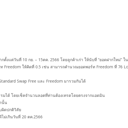
ากตั้งแต่วันที่ 10 กย. – 15ตค. 2566 โดยลูกค้าเก่า ให้นับที่ “ยอดฝากใหม่” ใ
์ท Freedom ให้คิดที่ 0.5 เช่น สามารถคำนวณยอดพอร์ท Freedom ที่ 76 
tandard Swap Free และ Freedom มารวมกันได้
กิจกรรมได้ โดยเช็คจำนวนลอตที่ท่านต้องเทรดโดยตรงจากแอดมิน
านั้น
ผิดปกติวิสัย
ม่เกินวันที่ 20 ตค.2566