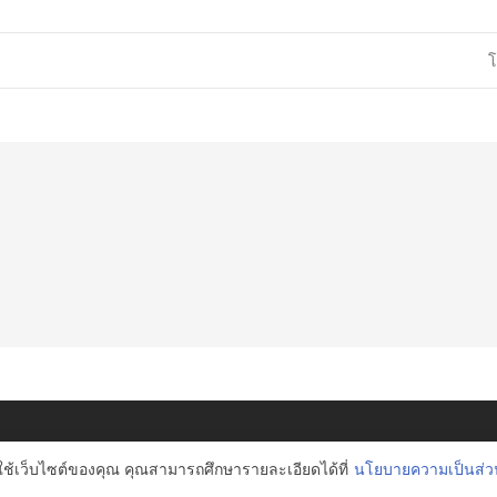
โ
รใช้เว็บไซต์ของคุณ คุณสามารถศึกษารายละเอียดได้ที่
นโยบายความเป็นส่ว